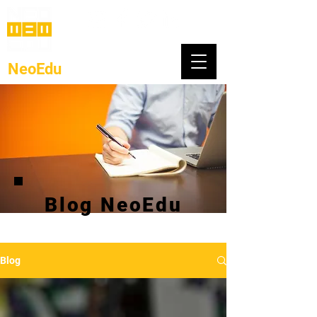
NeoEdu
.co
Blog NeoEdu
Blog