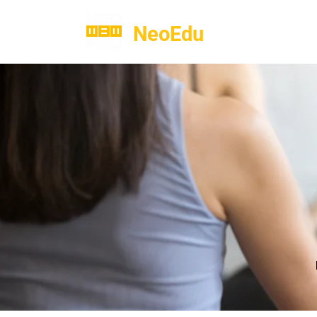
NeoEdu
.co