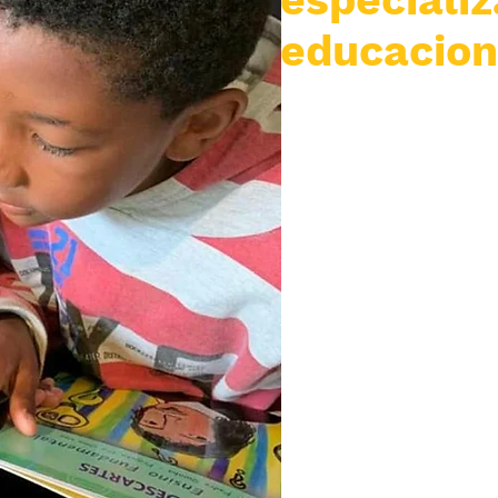
educacio
NeoEdu é um gru
quando o assun
que o atual mode
não atende as d
mudar isso, cri
fogem da mesmice
Queremos ajudar
mais autônom
capazes de p