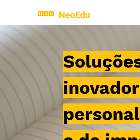
NeoEdu
.co
Soluçõe
inovador
personal