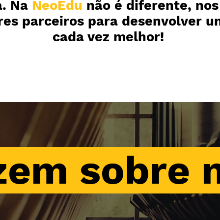
a. Na
NeoEdu
não é diferente, no
es parceiros para desenvolver u
cada vez melhor
!
zem sobre 