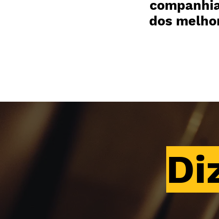
companhi
dos melhor
Di