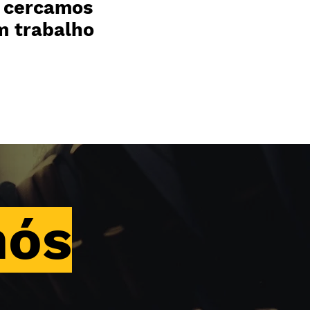
s cercamos
m trabalho
nós