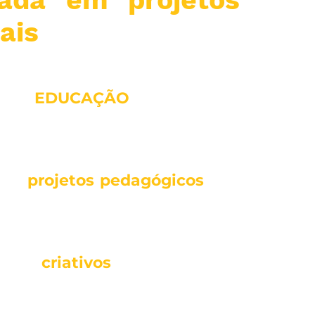
nais
po especializado em inovação
to é
EDUCAÇÃO
. Acreditamos
lo de ensino parou no tempo e
emandas do mundo atual. Para
amos
projetos pedagógicos
que
 do dia a dia da sala de aula.
 as escolas a formar alunos
os e
criativos
e que sejam
ensar fora das amarras