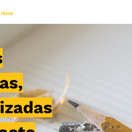
Home
Projetos
Parceiros
Sobre nós
Co
s
as,
izadas