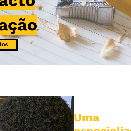
acto
ação
tos
Uma 
especiali